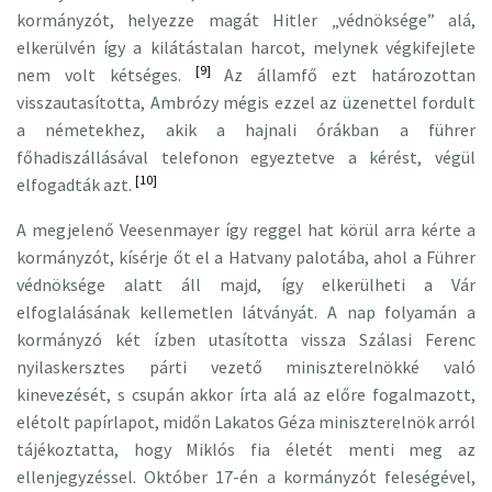
kormányzót, helyezze magát Hitler „védnöksége” alá,
elkerülvén így a kilátástalan harcot, melynek végkifejlete
[9]
nem volt kétséges.
Az államfő ezt határozottan
visszautasította, Ambrózy mégis ezzel az üzenettel fordult
a németekhez, akik a hajnali órákban a führer
főhadiszállásával telefonon egyeztetve a kérést, végül
[10]
elfogadták azt.
A megjelenő Veesenmayer így reggel hat körül arra kérte a
kormányzót, kísérje őt el a Hatvany palotába, ahol a Führer
védnöksége alatt áll majd, így elkerülheti a Vár
elfoglalásának kellemetlen látványát. A nap folyamán a
kormányzó két ízben utasította vissza Szálasi Ferenc
nyilaskersztes párti vezető miniszterelnökké való
kinevezését, s csupán akkor írta alá az előre fogalmazott,
elétolt papírlapot, midőn Lakatos Géza miniszterelnök arról
tájékoztatta, hogy Miklós fia életét menti meg az
ellenjegyzéssel. Október 17-én a kormányzót feleségével,