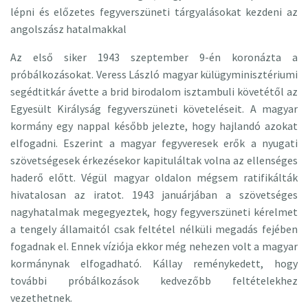
lépni és előzetes fegyverszüneti tárgyalásokat kezdeni az
angolszász hatalmakkal
Az első siker 1943 szeptember 9-én koronázta a
próbálkozásokat. Veress László magyar külügyminisztériumi
segédtitkár ávette a brid birodalom isztambuli követétől az
Egyesült Királyság fegyverszüneti követeléseit. A magyar
kormány egy nappal később jelezte, hogy hajlandó azokat
elfogadni. Eszerint a magyar fegyveresek erők a nyugati
szövetségesek érkezésekor kapituláltak volna az ellenséges
haderő előtt. Végül magyar oldalon mégsem ratifikálták
hivatalosan az iratot. 1943 januárjában a szövetséges
nagyhatalmak megegyeztek, hogy fegyverszüneti kérelmet
a tengely államaitól csak feltétel nélküli megadás fejében
fogadnak el. Ennek víziója ekkor még nehezen volt a magyar
kormánynak elfogadható. Kállay reménykedett, hogy
további próbálkozások kedvezőbb feltételekhez
vezethetnek.