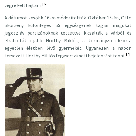
[6]
végre kell hajtani.
A dátumot később 16-ra módosították. Október 15-én, Otto
Skorzeny különleges SS egysésgének tagjai magukat
jugoszláv partizánoknak tettettve kicsalták a várból és
elrabolták ifjabb Horthy Miklós, a kormányzó ekkorra
egyetlen életben lévő gyermekét. Ugyanezen a napon
[7]
tervezett Horthy Miklós fegyverszüneti bejelentést tenni.