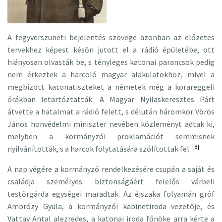
A fegyverszüneti bejelentés szövege azonban az előzetes
tervekhez képest későn jutott el a rádió épületébe, ott
hiányosan olvasták be, s tényleges katonai parancsok pedig
nem érkeztek a harcoló magyar alakulatokhoz, mivel a
megbízott katonatiszteket a németek még a korareggeli
órákban letartóztatták. A Magyar Nyilaskeresztes Párt
átvette a hatalmat a rádió felett, s délután háromkor Vörös
János honvédelmi miniszter nevében közleményt adtak ki,
melyben a kormányzói proklamációt semmisnek
[8]
nyilvánították, s a harcok folytatására szólítottak fel.
A nap végére a kormányzó rendelkezésére csupán a saját és
családja személyes biztonságáért felelős várbeli
testőrgárda egységei maradtak. Az éjszaka folyamán gróf
Ambrózy Gyula, a kormányzói kabinetiroda vezetője, és
Vattay Antal alezredes, a katonai iroda főnöke arra kérte a