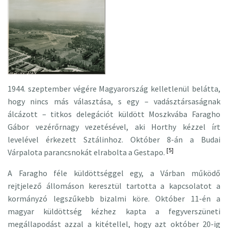
1944. szeptember végére Magyarország kelletlenül belátta,
hogy nincs más választása, s egy – vadásztársaságnak
álcázott – titkos delegációt küldött Moszkvába Faragho
Gábor vezérőrnagy vezetésével, aki Horthy kézzel írt
levelével érkezett Sztálinhoz. Október 8-án a Budai
[5]
Várpalota parancsnokát elrabolta a Gestapo.
A Faragho féle küldöttséggel egy, a Várban működő
rejtjelező állomáson keresztül tartotta a kapcsolatot a
kormányzó legszűkebb bizalmi köre. Október 11-én a
magyar küldöttség kézhez kapta a fegyverszüneti
megállapodást azzal a kitétellel, hogy azt október 20-ig