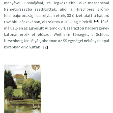
menyével, unokájával, és legközelebbi alkalmazottaival
Németországba szállították, ahol a Hirschberg grófok
felsőbajorországi kastélyban éltek, SS őrizet alatt a háború
[11]
további időszakában, elszakítva a külvilág híreitől.
1945.
május 1-én az Egyesült Államok VII. szárazföli hadseregének
katonái érték el először Weilheim térségét, s Schloss
Hirschberg kastélyát, ahonnan az SS egységei néhány nappal
korábban elvonultak.
[12]