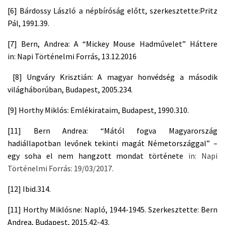
[6]
Bárdossy László a népbíróság előtt, szerkesztette:Pritz
Pál, 1991.39.
[7]
Bern, Andrea: A “Mickey Mouse Hadművelet” Háttere
in: Napi Történelmi Forrás, 13.12.2016
[8]
Ungváry Krisztián: A magyar honvédség a második
világháborúban, Budapest, 2005.234.
[9]
Horthy Miklós: Emlékirataim, Budapest, 1990.310.
[11]
Bern Andrea: “Mától fogva Magyarország
hadiállapotban levőnek tekinti magát Németországgal” –
egy soha el nem hangzott mondat története
in: Napi
Történelmi Forrás: 19/03/2017.
[12]
Ibid.314.
[11]
Horthy Miklósne: Napló, 1944-1945. Szerkesztette: Bern
Andrea, Budapest, 2015.42-43.