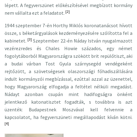
lépett. A fegyverszünet előkészítésével megbízott kormány
[2]
nem vállalta ezt a feladatot.
1944 szeptember 7-én Horthy Miklós koronatanácsot hívott
össze, s béketárgyalások kezdeményezésére szólította fel a
[3]
kabinetet.
Szeptember 22-én
Náday István nyugalmazott
vezérezredes és Chales Howie százados, egy német
fogolytáborból Magyarországra szökött brit repülőtiszt, aki
a budai várban Tost Gyula szárnysegéd vendégeként
rejtőzött, a szövetségesek olaszországi főhadiszállására
indult kormányzói megbízással, ezúttal azzal az üzenettel,
hogy Magyarország elfogadja a feltétel nélküli megadást.
Nádayt azonban csupán mint hadifogságra önként
jelentkező katonatisztet fogadták, s továbbra is azt
üzenték: Budapestnek Moszvával kell felvennie a
kapcsolatot, ha fegyverszüneti megállapodást kíván kötni.
[4]