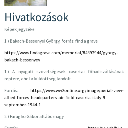
Hivatkozások
Képek jegyzéke
1.) Bakach-Bessenyei György, forrás: find a grave
https://www.findagrave.com/memorial/84392944/gyorgy-
bakach-bessenyey
1.) A nyugati szövetségesek casertai főhadiszállásának
reptere, ahol a küldöttség landolt.
Forrás:
https://www.ww2online.org/image/aerial-view-
allied-forces-headquarters-air-field-caserta-italy-9-
september-1944-1
2.) Faragho Gábor altábornagy