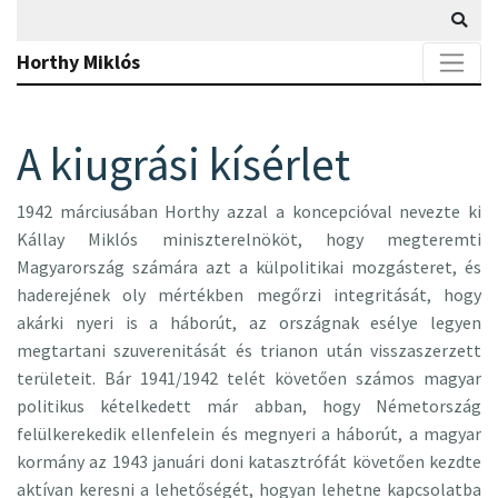
Horthy Miklós
A kiugrási kísérlet
1942 márciusában Horthy azzal a koncepcióval nevezte ki
Kállay Miklós miniszterelnököt, hogy megteremti
Magyarország számára azt a külpolitikai mozgásteret, és
haderejének oly mértékben megőrzi integritását, hogy
akárki nyeri is a háborút, az országnak esélye legyen
megtartani szuverenitását és trianon után visszaszerzett
területeit. Bár 1941/1942 telét követően számos magyar
politikus kételkedett már abban, hogy Németország
felülkerekedik ellenfelein és megnyeri a háborút, a magyar
kormány az 1943 januári doni katasztrófát követően kezdte
aktívan keresni a lehetőségét, hogyan lehetne kapcsolatba