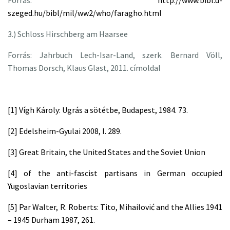
Forrás:
http://www.bibl.u-
szeged.hu/bibl/mil/ww2/who/faragho.html
3.) Schloss Hirschberg am Haarsee
Forrás: Jahrbuch Lech-Isar-Land, szerk. Bernard Völl,
Thomas Dorsch, Klaus Glast, 2011. címoldal
[1]
Vígh Károly: Ugrás a sötétbe, Budapest, 1984. 73.
[2]
Edelsheim-Gyulai 2008, I. 289.
[3] Great Britain, the United States and the Soviet Union
[4]
of the anti-fascist partisans in German occupied
Yugoslavian territories
[5]
Par Walter, R. Roberts: Tito, Mihailović and the Allies 1941
– 1945 Durham 1987, 261.