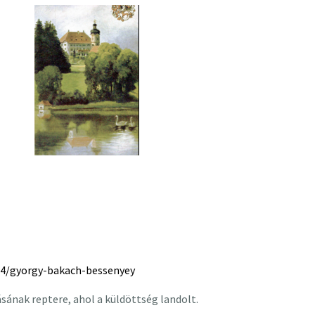
4/gyorgy-bakach-bessenyey
ásának reptere, ahol a küldöttség landolt.