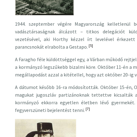
1944. szeptember végére Magyarország kelletlenül b
vadásztársaságnak álcázott – titkos delegációt kü
vezetésével, aki Horthy kézzel írt levelével érkezet
[5]
parancsnokát elrabolta a Gestapo.
A Faragho féle küldöttséggel egy, a Várban működő rejtje
a kormányzó legszűkebb bizalmi köre. Október 11-én a m
megállapodást azzal a kitétellel, hogy azt október 20-ig v
A dátumot később 16-ra módosították. Október 15-én, O
magukat jugoszláv partizánoknak tettettve kicsalták a
kormányzó ekkorra egyetlen életben lévő gyermekét.
[7]
fegyverszüneti bejelentést tenni.