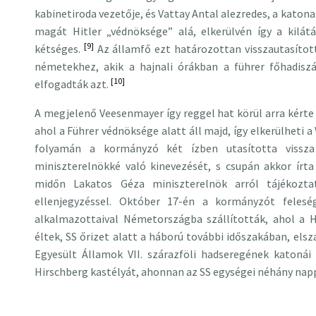
kabinetiroda vezetője, és Vattay Antal alezredes, a katon
magát Hitler „védnöksége” alá, elkerülvén így a kilát
[9]
kétséges.
Az államfő ezt határozottan visszautasítot
németekhez, akik a hajnali órákban a führer főhadiszá
[10]
elfogadták azt.
A megjelenő Veesenmayer így reggel hat körül arra kérte 
ahol a Führer védnöksége alatt áll majd, így elkerülheti 
folyamán a kormányzó két ízben utasította vissza 
miniszterelnökké való kinevezését, s csupán akkor írta
midőn Lakatos Géza miniszterelnök arról tájékozt
ellenjegyzéssel. Október 17-én a kormányzót feleség
alkalmazottaival Németországba szállították, ahol a H
éltek, SS őrizet alatt a háború további időszakában, elsza
Egyesült Államok VII. szárazföli hadseregének katonái 
Hirschberg kastélyát, ahonnan az SS egységei néhány nap