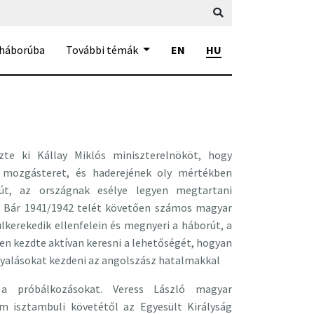
 háborúba
További témák
EN
HU
te ki Kállay Miklós miniszterelnököt, hogy
 mozgásteret, és haderejének oly mértékben
rút, az országnak esélye legyen megtartani
it. Bár 1941/1942 telét követően számos magyar
kerekedik ellenfelein és megnyeri a háborút, a
en kezdte aktívan keresni a lehetőségét, hogyan
rgyalásokat kezdeni az angolszász hatalmakkal
a próbálkozásokat. Veress László magyar
om isztambuli követétől az Egyesült Királyság