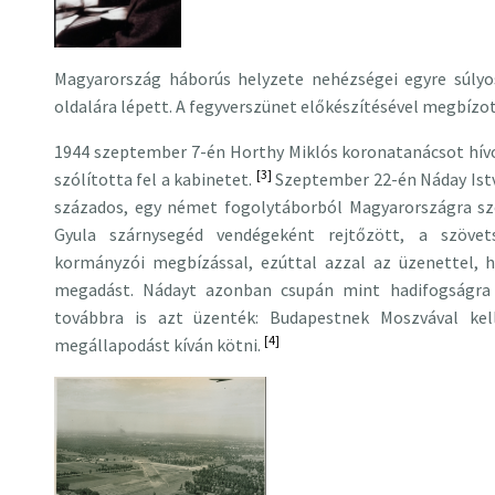
Magyarország háborús helyzete nehézségei egyre súly
oldalára lépett. A fegyverszünet előkészítésével megbízo
1944 szeptember 7-én Horthy Miklós koronatanácsot hív
[3]
szólította fel a kabinetet.
Szeptember 22-én
Náday Ist
százados, egy német fogolytáborból Magyarországra szök
Gyula szárnysegéd vendégeként rejtőzött, a szövets
kormányzói megbízással, ezúttal azzal az üzenettel, h
megadást. Nádayt azonban csupán mint hadifogságra 
továbbra is azt üzenték: Budapestnek Moszvával kell
[4]
megállapodást kíván kötni.