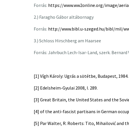
Forrás:
https://www.ww2online.org/image/aerial-
2.) Faragho Gábor altábornagy
Forrás:
http://www.bibl.u-szeged.hu/bibl/mil/
3.) Schloss Hirschberg am Haarsee
Forrás: Jahrbuch Lech-Isar-Land, szerk. Bernard 
[1]
Vígh Károly: Ugrás a sötétbe, Budapest, 1984.
[2]
Edelsheim-Gyulai 2008, I. 289.
[3] Great Britain, the United States and the Sovi
[4]
of the anti-fascist partisans in German occup
[5]
Par Walter, R. Roberts: Tito, Mihailović and t