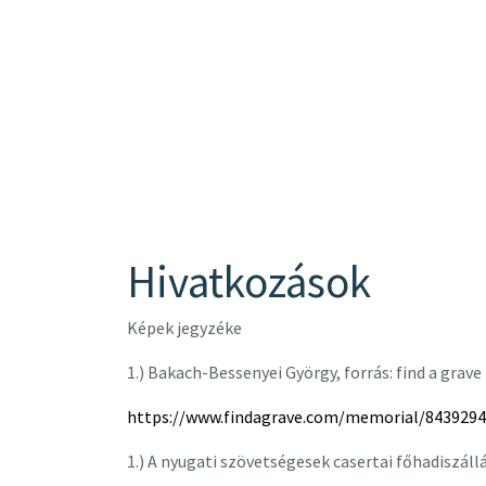
Hivatkozások
Képek jegyzéke
1.) Bakach-Bessenyei György, forrás: find a grave
https://www.findagrave.com/memorial/8439294
1.) A nyugati szövetségesek casertai főhadiszáll