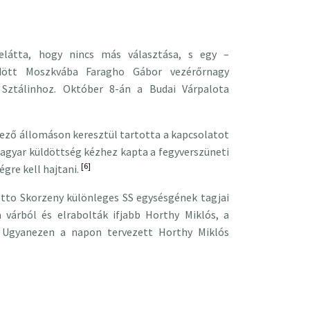
elátta, hogy nincs más választása, s egy –
ldött Moszkvába Faragho Gábor vezérőrnagy
t Sztálinhoz. Október 8-án a Budai Várpalota
lező állomáson keresztül tartotta a kapcsolatot
agyar küldöttség kézhez kapta a fegyverszüneti
[6]
égre kell hajtani.
tto Skorzeny különleges SS egysésgének tagjai
 várból és elrabolták ifjabb Horthy Miklós, a
 Ugyanezen a napon tervezett Horthy Miklós