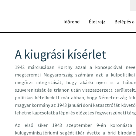
Időrend
Életrajz
Belépés a
A kiugrási kísérlet
1942 márciusában Horthy azzal a koncepcióval nevez
megteremti Magyarország számára azt a külpolitikai
megőrzi integritását, hogy akárki nyeri is a hábo
szuverenitását és trianon után visszaszerzett területe
politikus kételkedett már abban, hogy Németország felül
magyar kormány az 1943 januári doni katasztrófát követő
lehetne kapcsolatba lépni és előzetes fegyverszüneti tá
Az első siker 1943 szeptember 9-én koronázta 
külügyminisztériumi segédtitkár ávette a brid birodal