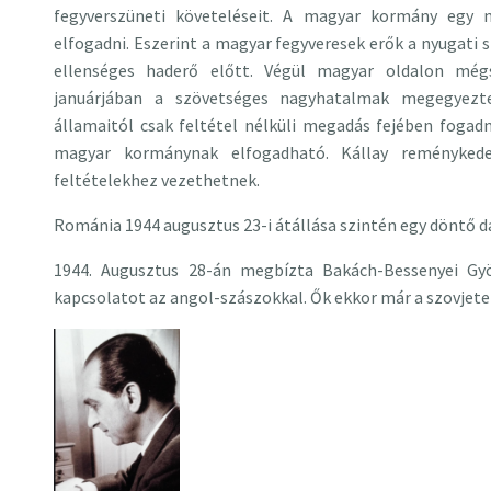
fegyverszüneti követeléseit. A magyar kormány egy 
elfogadni. Eszerint a magyar fegyveresek erők a nyugati 
ellenséges haderő előtt. Végül magyar oldalon mégs
januárjában a szövetséges nagyhatalmak megegyezte
államaitól csak feltétel nélküli megadás fejében fogad
magyar kormánynak elfogadható. Kállay reménykede
feltételekhez vezethetnek.
Románia 1944 augusztus 23-i átállása szintén egy döntő 
1944. Augusztus 28-án megbízta Bakách-Bessenyei Gyö
kapcsolatot az angol-szászokkal. Ők ekkor már a szovjete