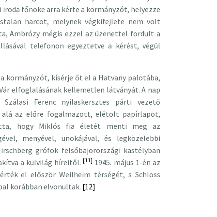
ai iroda főnöke arra kérte a kormányzót, helyezze
ástalan harcot, melynek végkifejlete nem volt
ta, Ambrózy mégis ezzel az üzenettel fordult a
llásával telefonon egyeztetve a kérést, végül
a kormányzót, kísérje őt el a Hatvany palotába,
a Vár elfoglalásának kellemetlen látványát. A nap
Szálasi Ferenc nyilaskersztes párti vezető
 alá az előre fogalmazott, elétolt papírlapot,
atta, hogy Miklós fia életét menti meg az
ével, menyével, unokájával, és legközelebbi
irschberg grófok felsőbajorországi kastélyban
[11]
kítva a külvilág híreitől.
1945. május 1-én az
érték el először Weilheim térségét, s Schloss
pal korábban elvonultak.
[12]