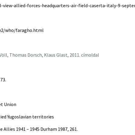
view-allied-forces-headquarters-air-field-caserta-italy-9-sept
ww2/who/faragho.html
Völl, Thomas Dorsch, Klaus Glast, 2011. címoldal
 73.
et Union
ied Yugoslavian territories
he Allies 1941 – 1945 Durham 1987, 261.