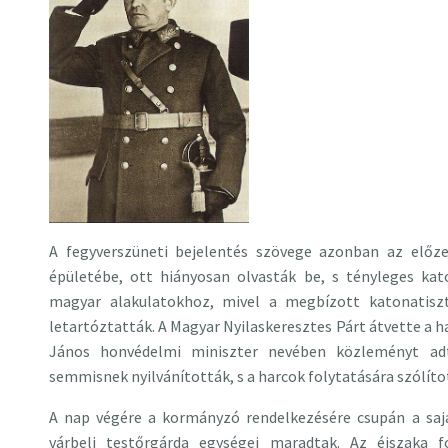
A fegyverszüneti bejelentés szövege azonban az előze
épületébe, ott hiányosan olvasták be, s tényleges ka
magyar alakulatokhoz, mivel a megbízott katonatis
letartóztatták. A Magyar Nyilaskeresztes Párt átvette a h
János honvédelmi miniszter nevében közleményt ad
semmisnek nyilvánították, s a harcok folytatására szólíto
A nap végére a kormányzó rendelkezésére csupán a sajá
várbeli testőrgárda egységei maradtak. Az éjszaka