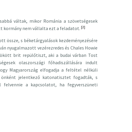
osabbá váltak, mikor Románia a szövetségesek
[2]
tt kormány nem vállalta ezt a feladatot.
ott össze, s béketárgyalások kezdeményezésére
ván nyugalmazott vezérezredes és Chales Howie
ött brit repülőtiszt, aki a budai várban Tost
égesek olaszországi főhadiszállására indult
ogy Magyarország elfogadja a feltétel nélküli
önként jelentkező katonatisztet fogadták, s
 felvennie a kapcsolatot, ha fegyverszüneti