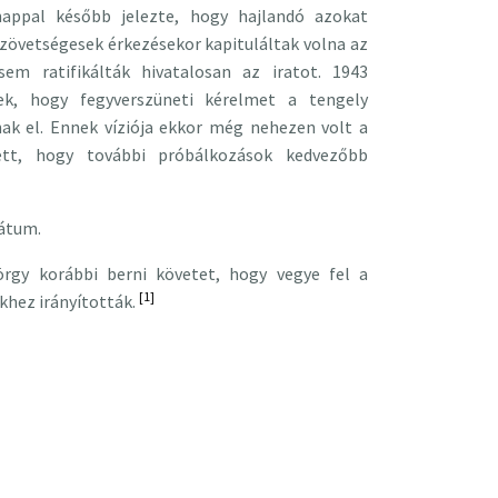
nappal később jelezte, hogy hajlandó azokat
szövetségesek érkezésekor kapituláltak volna az
em ratifikálták hivatalosan az iratot. 1943
k, hogy fegyverszüneti kérelmet a tengely
nak el. Ennek víziója ekkor még nehezen volt a
tt, hogy további próbálkozások kedvezőbb
dátum.
rgy korábbi berni követet, hogy vegye fel a
[1]
khez irányították.