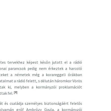
tes tervekhez képest későn jutott el a rádió
tonai parancsok pedig nem érkeztek a harcoló
zteket a németek még a korareggeli órákban
atalmat a rádió felett, s délután háromkor Vörös
tak ki, melyben a kormányzói proklamációt
[8]
ttak fel.
t és családja személyes biztonságáért felelős
 folyamán gróf Ambrózy Gyula, a kormányzói