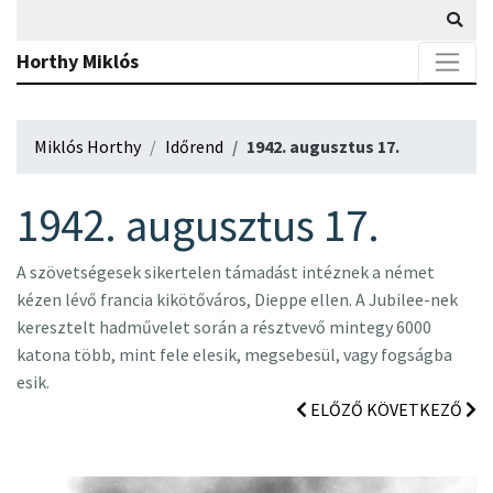
Horthy Miklós
Miklós Horthy
Időrend
1942. augusztus 17.
1942. augusztus 17.
A szövetségesek sikertelen támadást intéznek a német
kézen lévő francia kikötőváros, Dieppe ellen. A Jubilee-nek
keresztelt hadművelet során a résztvevő mintegy 6000
katona több, mint fele elesik, megsebesül, vagy fogságba
esik.
ELŐZŐ
KÖVETKEZŐ