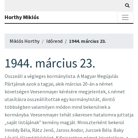
Horthy Miklós
Miklós Horthy
Időrend
1944. március 23.
1944. március 23.
Összeáll a végleges kormánylista. A Magyar Megújulás
Pártjának azok a tagjai, akik március 20-án a német
követségen Veesenmayer kérésére megjelentek, s német
utasításra összeállítottak egy kormánylistát, döntő
többségben valamilyen módon mind bekerülnek a
kormányba. Veesenmayer tehát sikeresen hatalomra juttatja
„saját listájának” kemény magját. Miniszterként bekerül
Imrédy Béla, Rátz Jenő, Jaross Andor, Jurcsek Béla. Baky
László államtitkárként. Kifejezetten német követelésre, a