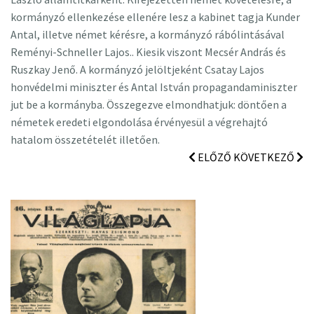
kormányzó ellenkezése ellenére lesz a kabinet tagja Kunder
Antal, illetve német kérésre, a kormányzó rábólintásával
Reményi-Schneller Lajos.. Kiesik viszont Mecsér András és
Ruszkay Jenő. A kormányzó jelöltjeként Csatay Lajos
honvédelmi miniszter és Antal István propagandaminiszter
jut be a kormányba. Összegezve elmondhatjuk: döntően a
németek eredeti elgondolása érvényesül a végrehajtó
hatalom összetételét illetően.
ELŐZŐ
KÖVETKEZŐ