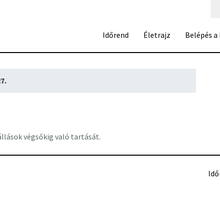
Időrend
Életrajz
Belépés a
7.
.
llások végsőkig való tartását.
Idő