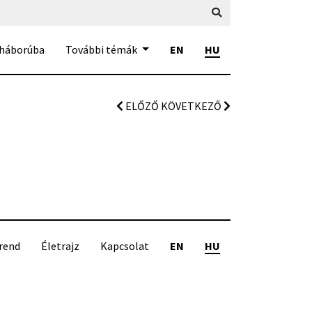
 háborúba
További témák
EN
HU
ELŐZŐ
KÖVETKEZŐ
rend
Életrajz
Kapcsolat
EN
HU