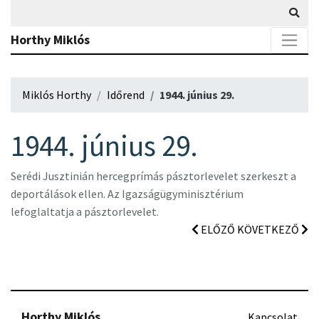
Horthy Miklós
Miklós Horthy
Időrend
1944. június 29.
1944. június 29.
Serédi Jusztinián hercegprímás pásztorlevelet szerkeszt a
deportálások ellen. Az Igazságügyminisztérium
lefoglaltatja a pásztorlevelet.
ELŐZŐ
KÖVETKEZŐ
Horthy Miklós
Kapcsolat